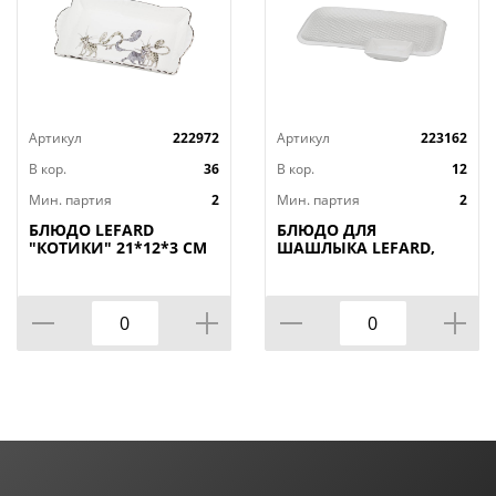
Артикул
222972
Артикул
223162
В кор.
36
В кор.
12
Мин. партия
2
Мин. партия
2
БЛЮДО LEFARD
БЛЮДО ДЛЯ
"КОТИКИ" 21*12*3 СМ
ШАШЛЫКА LEFARD,
(КОР=36ШТ.)
ДИАМАНД, 31*19, 5*3
СМ, КОР=12ШТ.