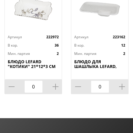
Артикул
222972
Артикул
223162
В кор.
36
В кор.
12
Мин. партия
2
Мин. партия
2
БЛЮДО LEFARD
БЛЮДО ДЛЯ
"КОТИКИ" 21*12*3 СМ
ШАШЛЫКА LEFARD,
(КОР=36ШТ.)
ДИАМАНД, 31*19, 5*3
СМ, КОР=12ШТ.