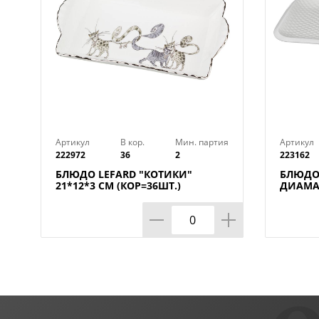
Артикул
В кор.
Мин. партия
Артикул
222972
36
2
223162
БЛЮДО LEFARD "КОТИКИ"
БЛЮДО
21*12*3 СМ (КОР=36ШТ.)
ДИАМАН
КОР=12