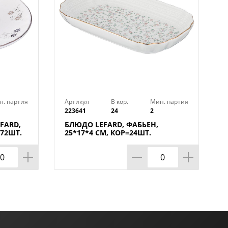
н. партия
Артикул
В кор.
Мин. партия
223641
24
2
FARD,
БЛЮДО LEFARD, ФАБЬЕН,
=72ШТ.
25*17*4 СМ, КОР=24ШТ.