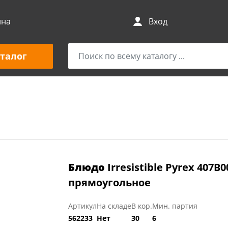
ина
Вход
талог
Блюдо
Irresistible Pyrex 407B0
прямоугольное
Артикул
На складе
В кор.
Мин. партия
562233
Нет
30
6