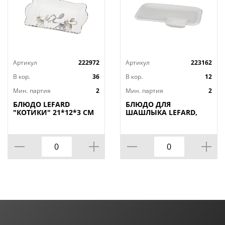
Артикул
222972
Артикул
223162
В кор.
36
В кор.
12
Мин. партия
2
Мин. партия
2
БЛЮДО LEFARD
БЛЮДО ДЛЯ
"КОТИКИ" 21*12*3 СМ
ШАШЛЫКА LEFARD,
(КОР=36ШТ.)
ДИАМАНД, 31*19, 5*3
СМ, КОР=12ШТ.