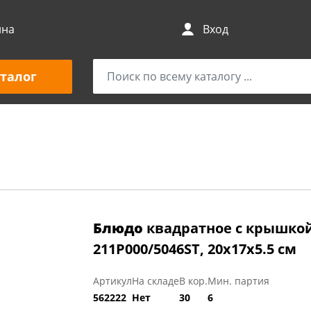
ина
Вход
талог
Блюдо
квадратное с крышко
211P000/5046ST, 20x17x5.5 см
Артикул
На складе
В кор.
Мин. партия
562222
Нет
30
6