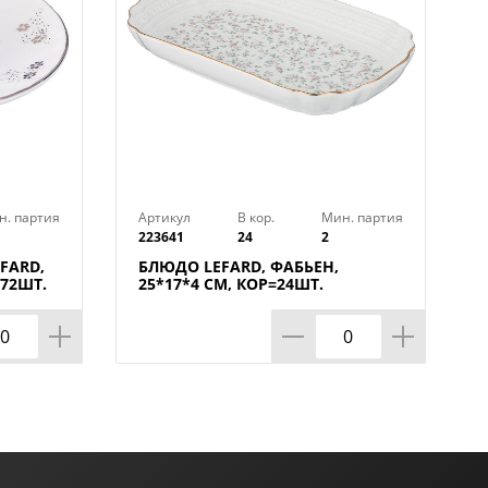
н. партия
Артикул
В кор.
Мин. партия
223641
24
2
FARD,
БЛЮДО LEFARD, ФАБЬЕН,
=72ШТ.
25*17*4 СМ, КОР=24ШТ.