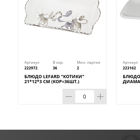
Артикул
В кор.
Мин. партия
Артикул
222972
36
2
223162
БЛЮДО LEFARD "КОТИКИ"
БЛЮДО
21*12*3 СМ (КОР=36ШТ.)
ДИАМАН
КОР=12