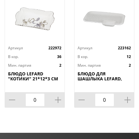
Артикул
222972
Артикул
223162
В кор.
36
В кор.
12
Мин. партия
2
Мин. партия
2
БЛЮДО LEFARD
БЛЮДО ДЛЯ
"КОТИКИ" 21*12*3 СМ
ШАШЛЫКА LEFARD,
(КОР=36ШТ.)
ДИАМАНД, 31*19, 5*3
СМ, КОР=12ШТ.