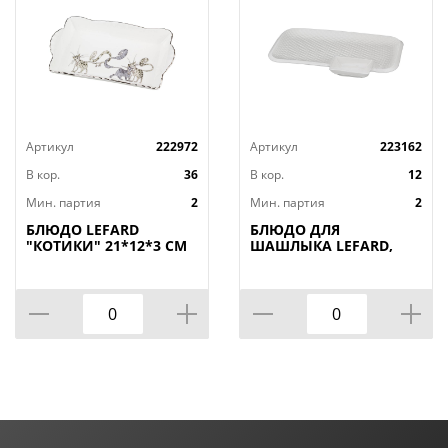
Артикул
222972
Артикул
223162
В кор.
36
В кор.
12
Мин. партия
2
Мин. партия
2
БЛЮДО LEFARD
БЛЮДО ДЛЯ
"КОТИКИ" 21*12*3 СМ
ШАШЛЫКА LEFARD,
(КОР=36ШТ.)
ДИАМАНД, 31*19, 5*3
СМ, КОР=12ШТ.