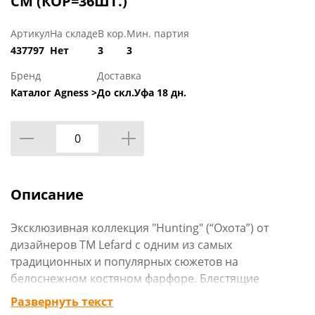
СМ (КОР=36ШТ.)
Артикул
На складе
В кор.
Мин. партия
437797
Нет
3
3
Бренд
Доставка
Каталог Agness >
До скл.Уфа 18 дн.
Описание
Эксклюзивная коллекция "Hunting" (“Охота”) от
дизайнеров ТМ Lefard с одним из самых
традиционных и популярных сюжетов на
белоснежном костяном фарфоре. Блестящие
зарисовки из мира природы глазами охотника-
Развернуть текст
фотографа: лисы, зайцы, фазаны, тетерева…