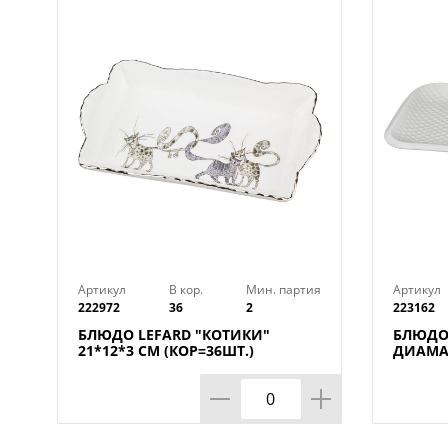
Артикул
В кор.
Мин. партия
Артикул
222972
36
2
223162
БЛЮДО LEFARD "КОТИКИ"
БЛЮДО
21*12*3 СМ (КОР=36ШТ.)
ДИАМАН
КОР=12