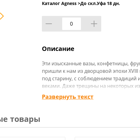
Каталог Agness >
До скл.Уфа 18 дн.
Описание
Эти изысканные вазы, конфетницы, фр
пришли к нам из дворцовой эпохи XVIII 
под старину, с соблюдением традиций 
веками. Даже трещины на некоторых из
по особой технологии, чтобы передать
Развернуть текст
Сегодня похожие предметы интерьера ре
музеях или частных антикварных колле
ые товары
Каждое изделие имеет определенный х
которого продуманы до мелочей и нео
предметы сделаны из высококачествен