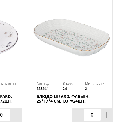
 искусственным камнем.
 для подарка: их дарят всем, кто
усство. Фарфор с бронзой в
достаток, представляет своего
 и любящего роскошь и старину.
н. партия
Артикул
В кор.
Мин. партия
223641
24
2
FARD,
БЛЮДО LEFARD, ФАБЬЕН,
=72ШТ.
25*17*4 СМ, КОР=24ШТ.