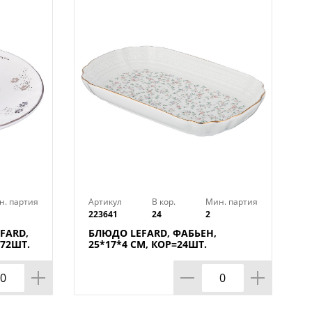
н. партия
Артикул
В кор.
Мин. партия
223641
24
2
FARD,
БЛЮДО LEFARD, ФАБЬЕН,
=72ШТ.
25*17*4 СМ, КОР=24ШТ.