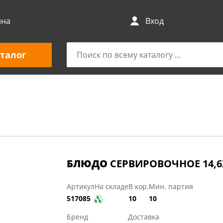
ина
Вход
талог
БЛЮДО
СЕРВИРОВОЧНОЕ 14,6Х
Артикул
На складе
В кор.
Мин. партия
517085
10
10
Бренд
Доставка