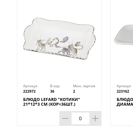
Артикул
В кор.
Мин. партия
Артикул
222972
36
2
223162
БЛЮДО LEFARD "КОТИКИ"
БЛЮДО
21*12*3 СМ (КОР=36ШТ.)
ДИАМАН
КОР=12