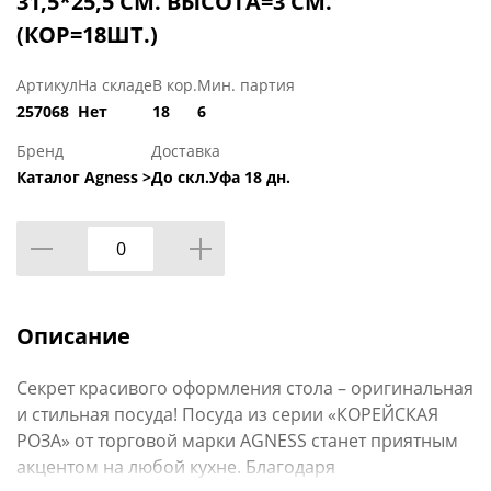
31,5*25,5 СМ. ВЫСОТА=3 СМ.
(КОР=18ШТ.)
Артикул
На складе
В кор.
Мин. партия
257068
Нет
18
6
Бренд
Доставка
Каталог Agness >
До скл.Уфа 18 дн.
Описание
Секрет красивого оформления стола – оригинальная
и стильная посуда! Посуда из серии «КОРЕЙСКАЯ
РОЗА» от торговой марки AGNESS станет приятным
акцентом на любой кухне. Благодаря