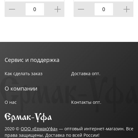
Правила ухода за доломитовой посудой не сложные:
• НЕ использовать абразивные чистящие средства;
• НЕ использовать в СВЧ печах и ПММ;
Сервис и поддержка
• мыть с применением нейтральных моющих
Как сделать заказ
Доставка опт.
средств;
О компании
• избегать резкого перепада температур.
О нас
Контакты опт.
Итог:
2020 ©
ООО «ЕрмакУфа»
— оптовый интернет-магазин. Все
права защищены. Доставка по всей России!
• Высококачественный товар в Элегантной упаковке