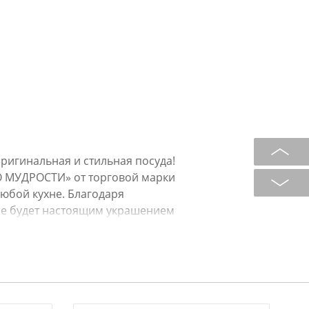
ригинальная и стильная посуда!
О МУДРОСТИ» от торговой марки
юбой кухне. Благодаря
ие будет настоящим украшением
ых тонах, что позволит вписать ее
 посуда прекрасно подойдет в
 равнодушным. Сделайте себе
х!