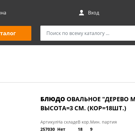
ина
Вход
талог
БЛЮДО
ОВАЛЬНОЕ "ДЕРЕВО МУ
ВЫСОТА=3 СМ. (КОР=18ШТ.)
Артикул
На складе
В кор.
Мин. партия
257030
Нет
18
9