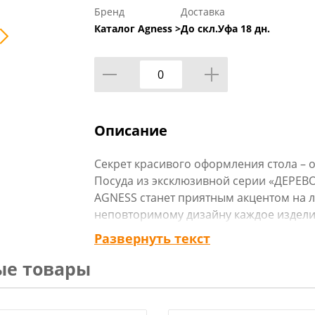
Бренд
Доставка
Каталог Agness >
До скл.Уфа 18 дн.
Описание
Секрет красивого оформления стола – о
Посуда из эксклюзивной серии «ДЕРЕВ
AGNESS станет приятным акцентом на л
неповторимому дизайну каждое издел
любого стола. Посуда выполена в светл
Развернуть текст
практически в любой интерьер. Данная
ые товары
качестве подарка и никого не оставит
подарок, побалуйте себя и своих близки