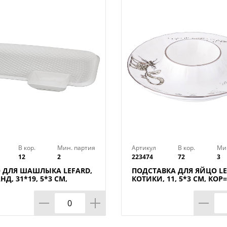
Посуда AGNESS изготавливается из дол
толстостенная, но при этом необычайно
добавлен природный минерал доломит. 
поражает своей невесомостью. Поскол
он совершенно безопасен: не выделяет 
Продукты в такой посуде максимально 
и аромат.
Правила ухода за доломитовой посудой
В кор.
Мин. партия
Артикул
В кор.
Ми
12
2
223474
72
3
• НЕ использовать абразивные чистящи
 ДЛЯ ШАШЛЫКА LEFARD,
ПОДСТАВКА ДЛЯ ЯЙЦО LE
Д, 31*19, 5*3 СМ,
КОТИКИ, 11, 5*3 СМ, КОР
ШТ.
• НЕ использовать в СВЧ печах и ПММ;
• мыть с применением нейтральных мо