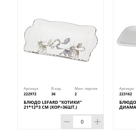
Артикул
В кор.
Мин. партия
Артикул
222972
36
2
223162
БЛЮДО LEFARD "КОТИКИ"
БЛЮДО
21*12*3 СМ (КОР=36ШТ.)
ДИАМАН
КОР=12