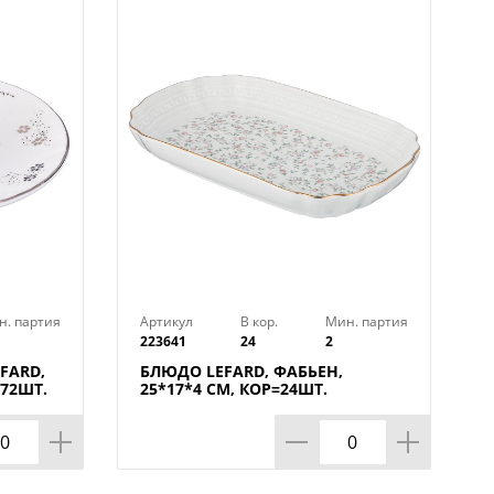
омитовой керамики - это
 легкая керамика, в состав которой
Посуда, сделанная из доломита,
ьку доломит – материал природный,
никаких веществ, не имеет запаха.
сохраняют полезные свойства, вкус
 не сложные:
н. партия
Артикул
В кор.
Мин. партия
223641
24
2
е средства;
FARD,
БЛЮДО LEFARD, ФАБЬЕН,
=72ШТ.
25*17*4 СМ, КОР=24ШТ.
ющих средств;