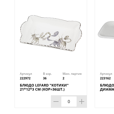
Артикул
В кор.
Мин. партия
Артикул
222972
36
2
223162
БЛЮДО LEFARD "КОТИКИ"
БЛЮДО
21*12*3 СМ (КОР=36ШТ.)
ДИАМАН
КОР=12