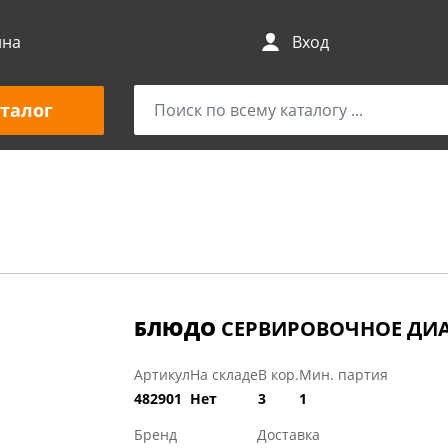
ина
Вход
талог
БЛЮДО
СЕРВИРОВОЧНОЕ ДИА
Артикул
На складе
В кор.
Мин. партия
482901
Нет
3
1
Бренд
Доставка