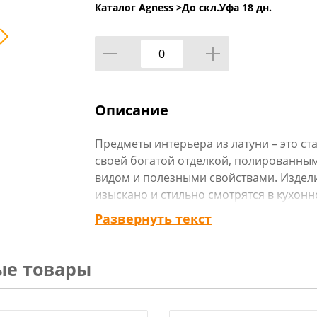
Каталог Agness >
До скл.Уфа 18 дн.
Описание
Предметы интерьера из латуни – это с
своей богатой отделкой, полированны
видом и полезными свойствами. Издели
изыскано и стильно смотрятся в кухонн
Развернуть текст
Современная латунная утварь имеет ря
ые товары
- богатая отделка