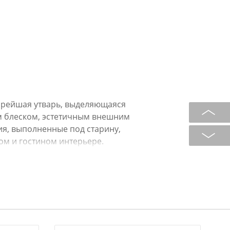
тарейшая утварь, выделяющаяся
м блеском, эстетичным внешним
я, выполненные под старину,
ом и гостином интерьере.
д преимуществ: