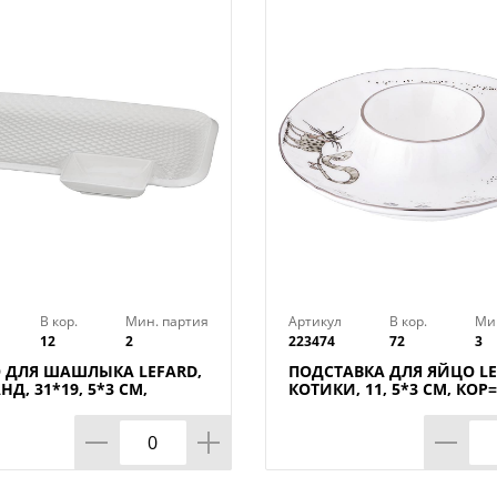
- экологичность
- устойчивость к коррозии
- простой уход
- презентабельный внешний вид
Рекомендации по уходу:
В кор.
Мин. партия
Артикул
В кор.
Ми
Не использовать жестких абразивов и 
12
2
223474
72
3
Мыть теплой водой с разведенной в н
 ДЛЯ ШАШЛЫКА LEFARD,
ПОДСТАВКА ДЛЯ ЯЙЦО LE
Д, 31*19, 5*3 СМ,
КОТИКИ, 11, 5*3 СМ, КОР
жидкостью. Затем ополоснуть чистой во
ШТ.
придания блеска можно аккуратно пол
или замшей.