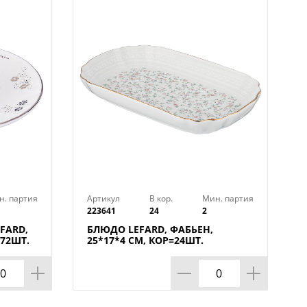
н. партия
Артикул
В кор.
Мин. партия
агрессивных химических реактивов.
223641
24
2
ей мягкой посудомоечной
FARD,
БЛЮДО LEFARD, ФАБЬЕН,
=72ШТ.
25*17*4 СМ, КОР=24ШТ.
дой и вытереть насухо. Для
ировать очень мягкой тряпочкой