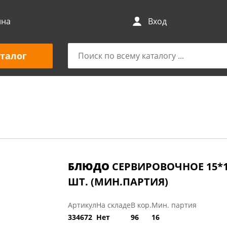
ина
Вход
талог
БЛЮДО
СЕРВИРОВОЧНОЕ 15*11,
ШТ. (МИН.ПАРТИЯ)
Артикул
На складе
В кор.
Мин. партия
334672
Нет
96
16