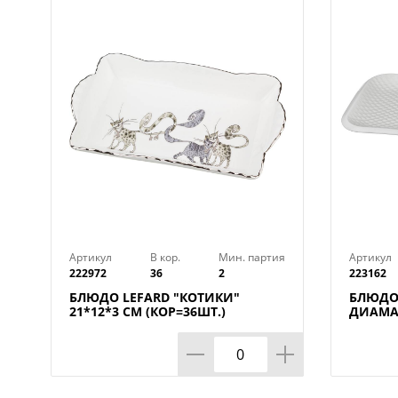
Артикул
В кор.
Мин. партия
Артикул
222972
36
2
223162
БЛЮДО LEFARD "КОТИКИ"
БЛЮДО
21*12*3 СМ (КОР=36ШТ.)
ДИАМАН
КОР=12