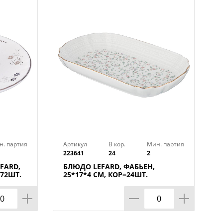
н. партия
Артикул
В кор.
Мин. партия
223641
24
2
FARD,
БЛЮДО LEFARD, ФАБЬЕН,
=72ШТ.
25*17*4 СМ, КОР=24ШТ.