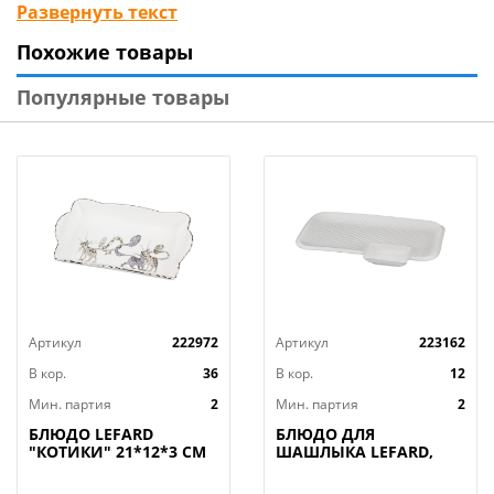
застолья.
Развернуть текст
Похожие товары
Все изделия данной коллекции проходят
тщательную отборку и контроль качества; они
Популярные товары
сертифицированы и безопасны для ежедневого
использования.
Правило ухода: не ронять. Запрещается применять
абразивные чистящие средства. Мыть с
применением нейтральных моющих средств. Не
использовать в СВЧ-печах. Не использовать в
посудомоечной машине. Не подвергать резким
перепадам температур.
Артикул
222972
Артикул
223162
В кор.
36
В кор.
12
Мин. партия
2
Мин. партия
2
БЛЮДО LEFARD
БЛЮДО ДЛЯ
"КОТИКИ" 21*12*3 СМ
ШАШЛЫКА LEFARD,
(КОР=36ШТ.)
ДИАМАНД, 31*19, 5*3
СМ, КОР=12ШТ.