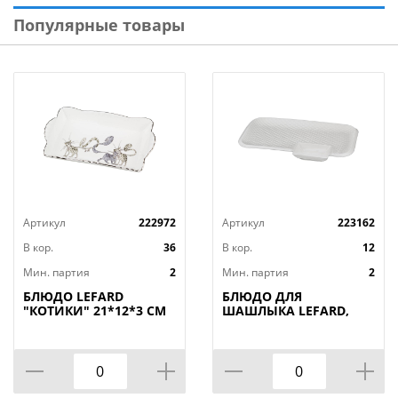
использование в микроволновой печи, можно мыть
Популярные товары
в посудомоечной машине мягкими моющими
средствами.
Артикул
222972
Артикул
223162
В кор.
36
В кор.
12
Мин. партия
2
Мин. партия
2
БЛЮДО LEFARD
БЛЮДО ДЛЯ
"КОТИКИ" 21*12*3 СМ
ШАШЛЫКА LEFARD,
(КОР=36ШТ.)
ДИАМАНД, 31*19, 5*3
СМ, КОР=12ШТ.