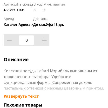
Артикул
На складе
В кор.
Мин. партия
456292
Нет
3
3
Бренд
Доставка
Каталог Agness >
До скл.Уфа 18 дн.
Описание
Колекция посуды Lefard Мэрибель выполнены из
тонкостенного фарфора. Удобные и
функциональные формы. Современная деколь
пастельных оттенков с нежным цветочным принтом.
Стильная упаковка. Посуда прошла сертификацию,
Развернуть текст
безопасна для контакта с пищевыми
Похожие товары
продуктами. Отличный подарок. Разрешено