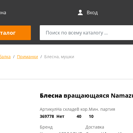
ина
Вход
талог
балка
Приманки
Блесна, мушки
Блесна
вращающаяся Namazu Al
Артикул
На складе
В кор.
Мин. партия
369778
Нет
40
10
Бренд
Доставка