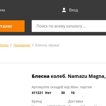
ина
Вход
талог
балка
Приманки
Блесна, мушки
Блесна
колеб. Namazu Magna, в
Артикул
На складе
В кор.
Мин. партия
411221
Нет
30
10
Бренд
Доставка