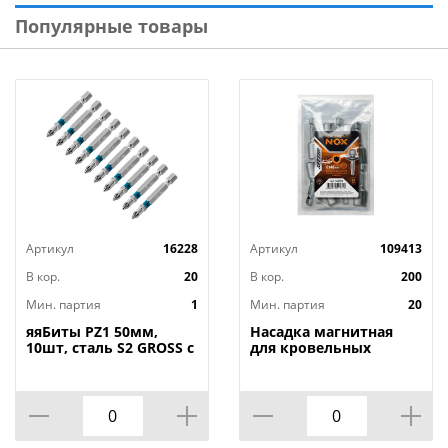
Популярные товары
Артикул
16228
Артикул
109413
В кор.
20
В кор.
200
Мин. партия
1
Мин. партия
20
яяБиты PZ1 50мм,
Насадка магнитная
10шт, сталь S2 GROSS с
для кровельных
магн. наконечником,
саморезов на 8мм 48
1/60
мм Nox ПВХ 20 шт,
20/800