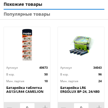
Похожие товары
Технические характеристики:
Популярные товары
Типоразмер: LR6 / AA
Габариты: 0,185 х 0,052 х 0,015 мм
Вид упаковки: термоусадка с подвесом
Бренд: Energy
Страна-изготовитель: Китай
Артикул
40673
Артикул
34043
В кор.
50
В кор.
96
Мин. партия
10
Мин. партия
24
Батарейка таблетка
Батарейка LR6
AG13/LR44 CAMELION
ERGOLUX BP-24, 24/480
357 BL-10, для фонарей,
лазерн. указки,
калькуляторы, 10/100