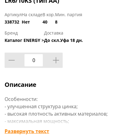
LR6/10KS (тип АА)
Артикул
На складе
В кор.
Мин. партия
338732
Нет
40
8
Бренд
Доставка
Каталог ENERGY >
До скл.Уфа 18 дн.
Описание
Особенности:
- улучшенная структура цинка;
- высокая плотность активных материалов;
- максимальная мощность;
- защита от протечек;
Развернуть текст
- стальной корпус с увеличенной толщиной стенки.