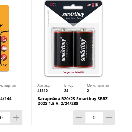
н. партия
Артикул
В кор.
Мин. партия
41310
24
2
4/144
Батарейка R20/2S Smartbuy SBBZ-
D02S 1,5 V, 2/24/288