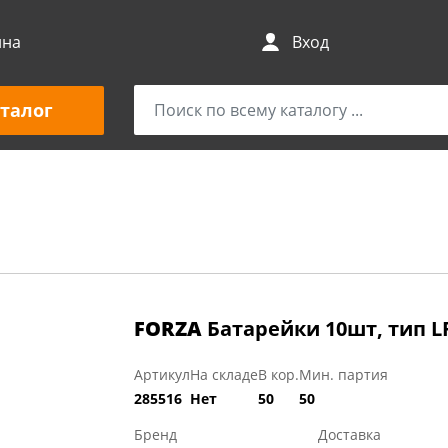
ина
Вход
талог
FORZA
Батарейки 10шт, тип LR
Артикул
На складе
В кор.
Мин. партия
285516
Нет
50
50
Бренд
Доставка