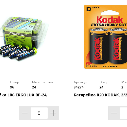
Вес в упаковке : 0,014 кг
Напряжение : 1,5 В
Типоразмер : LR41 (G3)
Страна производства : Китай
В кор.
Мин. партия
Артикул
В кор.
Ми
96
24
34274
24
2
йка LR6 ERGOLUX BP-24,
Батарейка R20 KODAK, 2/2