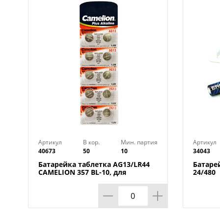
Артикул
В кор.
Мин. партия
Артикул
40673
50
10
34043
Батарейка таблетка AG13/LR44
Батаре
CAMELION 357 BL-10, для
24/480
фонарей, лазерн. указки,
калькуляторы, 10/100