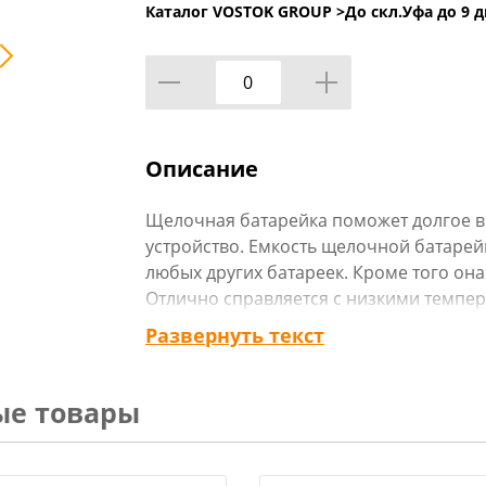
Каталог VOSTOK GROUP >
До скл.Уфа до 9 д
Описание
Щелочная батарейка поможет долгое в
устройство. Емкость щелочной батарейк
любых других батареек. Кроме того он
Отлично справляется с низкими темпе
при использовании.
Развернуть текст
Технические характеристики:
Тип товара : Батарейки
ые товары
Бренд : FORZA
Размер упаковки : 18,7x5,3x0,8 см
Конфигурация : Щелочная