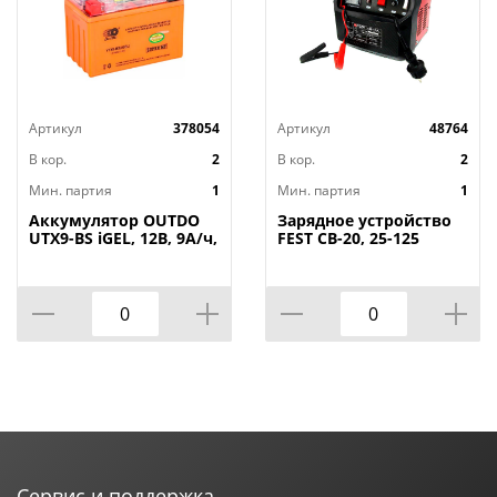
Артикул
378054
Артикул
48764
В кор.
2
В кор.
2
Мин. партия
1
Мин. партия
1
Аккумулятор OUTDO
Зарядное устройство
UTX9-BS iGEL, 12В, 9А/ч,
FEST CB-20, 25-125
прямая полярность
А*час, 16А, 1/4
Сервис и поддержка