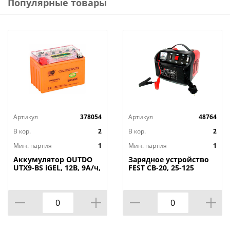
Популярные товары
Артикул
378054
Артикул
48764
В кор.
2
В кор.
2
Мин. партия
1
Мин. партия
1
Аккумулятор OUTDO
Зарядное устройство
UTX9-BS iGEL, 12В, 9А/ч,
FEST CB-20, 25-125
прямая полярность
А*час, 16А, 1/4