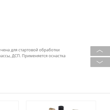
чена для стартовой обработки
ассы, ДСП. Применяется оснастка
 геометрией;
териала;
териалами;
не.