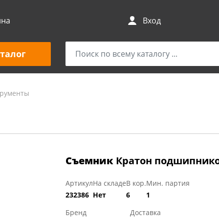
ина
Вход
талог
трументы
Съемник
Кратон подшипнико
Артикул
На складе
В кор.
Мин. партия
232386
Нет
6
1
Бренд
Доставка