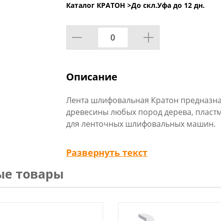
Каталог КРАТОН >
До скл.Уфа до 12 дн.
Описание
Лента шлифовальная Кратон предназна
древесины любых пород дерева, пластм
для ленточных шлифовальных машин.
Преимущества:
Развернуть текст
- долго не забивается пылью;
ые товары
- применяется для изделий со сложной
- подходит для стартовой обработки ма
- сочетается в работе с различными ма
- легко крепится к шлифовальной маши