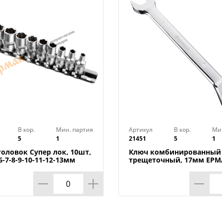
Технические характеристики:
Длина ленты: 533 мм
Ширина ленты: 75 мм
Размер зерна: 250 мкм
Зернистость: P40
Количество: 3 шт
Бренд: «Кратон»
Страна-изготовитель: Китай
В кор.
Мин. партия
Артикул
В кор.
Ми
5
1
21451
5
1
головок Супер лок, 10шт,
Ключ комбинированный
-6-7-8-9-10-11-12-13мм
трещеточный, 17мм ЕРМА
 1/50