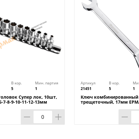
Размер посадки на инструмент: 1/2 дю
Ударная: нет
В кор.
Мин. партия
Артикул
В кор.
Ми
5
1
21451
5
1
головок Супер лок, 10шт,
Ключ комбинированный
-6-7-8-9-10-11-12-13мм
трещеточный, 17мм ЕРМА
 1/50