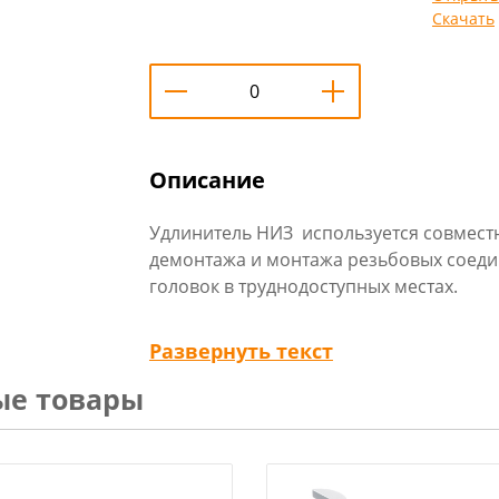
Скачать
Описание
Удлинитель НИЗ используется совместн
демонтажа и монтажа резьбовых соед
головок в труднодоступных местах.
Технические характеристики
:
Развернуть текст
Тип: прямой
ые товары
Длина: 250 мм
Посадочный квадрат: 1/2 дюйм
Материал: CrV
Размер посадки под оснастку: 1/2 дюйм