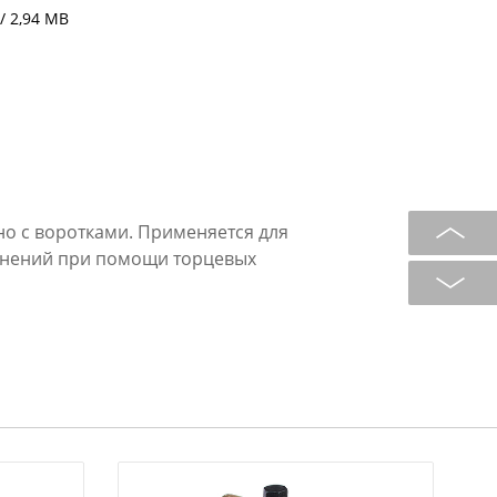
/ 2,94 MB
о с воротками. Применяется для
инений при помощи торцевых
а Male DR