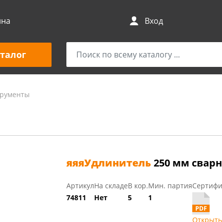
ина
Вход
талог
трументы
яяяУдлинитель
250 мм сварн
Артикул
На складе
В кор.
Мин. партия
Сертифи
74811
Нет
5
1
Открыть