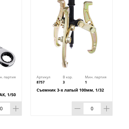
йма Female DR
н. партия
Артикул
В кор.
Мин. партия
8757
3
1
Съемник 3-х лапый 100мм, 1/32
К, 1/50