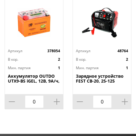
Артикул
378054
Артикул
48764
В кор.
2
В кор.
2
Мин. партия
1
Мин. партия
1
Аккумулятор OUTDO
Зарядное устройство
UTX9-BS iGEL, 12В, 9А/ч,
FEST CB-20, 25-125
прямая полярность
А*час, 16А, 1/4