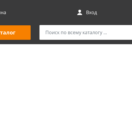
ина
Вход
талог