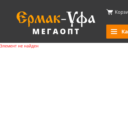
Корз
Ка
Элемент не найден