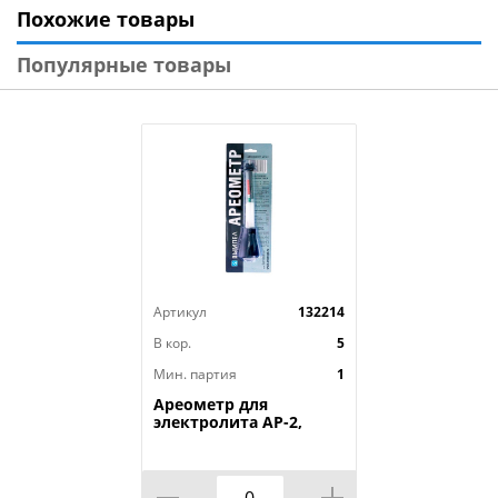
Похожие товары
Технические характеристики:
Популярные товары
Тип товара : Лампа накаливания
Бренд : NEW GALAXY
Вес в упаковке : 0,02 кг
Материал : Кварцевое стекло
Мощность : 5 Вт
Напряжение : 12 В
Размер упаковки : 1,4х9,8х14,1 см
Температура цвета : 3604 К
Тип базы : BA9S
Артикул
132214
Тип лампы/цоколя : T4W
Страна производства : Китай
В кор.
5
Мин. партия
1
Ареометр для
электролита АР-2,
оригинал, 1/100