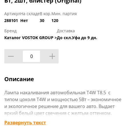
Вт, 2шт, блистер (Original)
Артикул
На складе
В кор.
Мин. партия
288101
Нет
30
120
Бренд
Доставка
Каталог VOSTOK GROUP >
До скл.Уфа до 9 дн.
Описание
Лампа накаливания автомобильная T4W T8.5 с
типом цоколя T4W и мощностью 5Вт – экономичное
и экологичное решение для вашего авто. Выдает
яркий белый цвет свечения с желтым оттенком.
Характеризуется надежностью и высоким сроком
Развернуть текст
службы. 2 штуки в наборе.