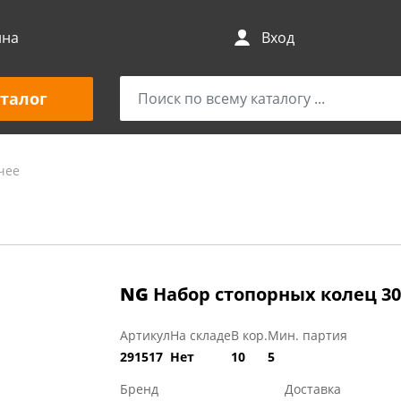
ина
Вход
талог
чее
NG
Набор стопорных колец 3
Артикул
На складе
В кор.
Мин. партия
291517
Нет
10
5
Бренд
Доставка