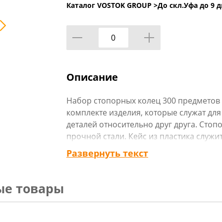
Каталог VOSTOK GROUP >
До скл.Уфа до 9 д
Описание
Набор стопорных колец 300 предметов в
комплекте изделия, которые служат д
деталей относительно друг друга. Сто
прочной стали. Кейс из пластика служи
транспортировки.
Развернуть текст
Технические характеристики:
Тип товара : Набор стопорных колец
ые товары
Бренд : ЕРМАК
Материал : Углеродистая сталь
Размер упаковки : 22х10х2,5 см