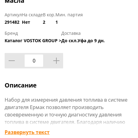
масла
Артикул
На складе
В кор.
Мин. партия
291482
Нет
2
1
Бренд
Доставка
Каталог VOSTOK GROUP >
До скл.Уфа до 9 дн.
Описание
Набор для измерения давления топлива в системе
двигателя Ермак позволяет производить
своевременную и точную диагностику давления
топлива в системе двигателя. Благодаря наличию
различных переходников инструмент совместим с
Развернуть текст
большинством марок, в том числе отечественных