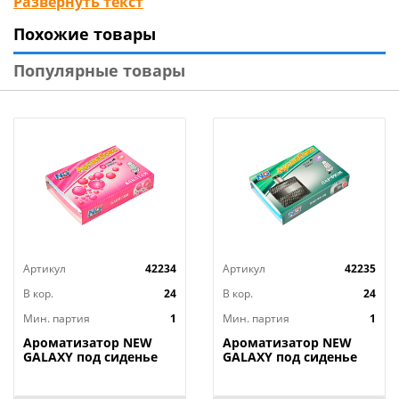
Развернуть текст
Похожие товары
Технические характеристики:
Тип товара : Ароматизатор в машину
Популярные товары
Бренд : NG
Аромат : Лесная ягода
Вес в упаковке : 0,018 кг
Вид исполнения : Жидкий
Место размещения : Подвесной
Размер упаковки : 15,3x6,5x3,2 см
Страна производства : Китай
Артикул
42234
Артикул
42235
В кор.
24
В кор.
24
Мин. партия
1
Мин. партия
1
Ароматизатор NEW
Ароматизатор NEW
GALAXY под сиденье
GALAXY под сиденье
гелевый Аромабокс
гелевый Аромабокс
бабл гам 200гр, 1/24
парфюм 200гр, 1/24