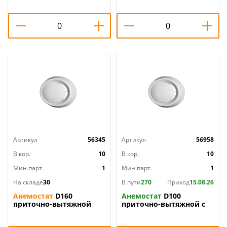
вентиляц, 10АПВП ERA,
12,5АПВП ERA, 1/16
1/20
Артикул
56345
Артикул
56958
В кор.
10
В кор.
10
Мин.парт.
1
Мин.парт.
1
На складе
30
В пути
270
Приход
15.08.26
Анемостат
D160
Анемостат
D100
приточно-вытяжной
приточно-вытяжной с
регулир с фланцем
фланцем А100Ф
16АПВП ERA, 1/20
7,5х15х15 белый Эвент ,