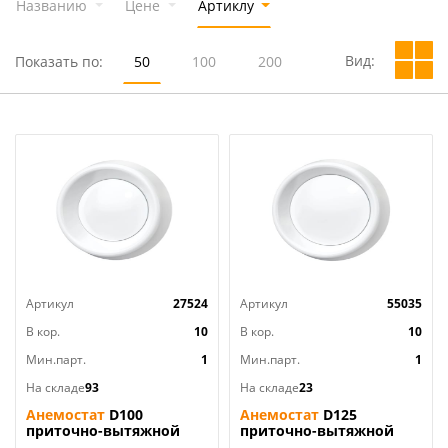
Названию
Цене
Артиклу
Вид:
Показать по:
50
100
200
Артикул
27524
Артикул
55035
В кор.
10
В кор.
10
Мин.парт.
1
Мин.парт.
1
На складе
93
На складе
23
Анемостат
D100
Анемостат
D125
приточно-вытяжной
приточно-вытяжной
регулир с фланцем, для
регулир с фланцем