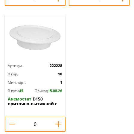
Артикул
222228
В кор.
10
Мин.парт.
1
В пути
45
Приход
15.08.26
Анемостат
D150
приточно-вытяжной с
фланцем А150Ф Эвент,
1/20