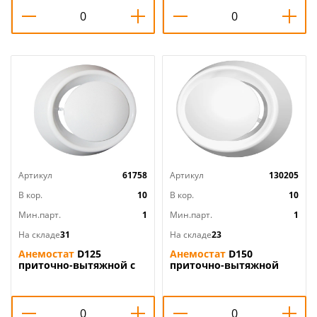
1/30
Артикул
61758
Артикул
130205
В кор.
10
В кор.
10
Мин.парт.
1
Мин.парт.
1
На складе
31
На складе
23
Анемостат
D125
Анемостат
D150
приточно-вытяжной с
приточно-вытяжной
фланцем А125Ф Эвент,
регулир с фланцем
1/20
15АПВП ERA, 1/20