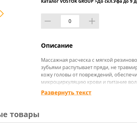
Каталог VOSTOK GROUP >
До скл.Уфа до 9 д
Описание
Массажная расческа с мягкой резинов
зубьями распутывает пряди, не травм
кожу головы от повреждений, обеспеч
микроциркуляцию крови и питание вол
натурального дерева снимает статичес
Развернуть текст
избавиться от пушистости.
Технические характеристики:
ые товары
Тип товара : Расческа
Бренд : ЮНИLOOK
Вес в упаковке : 0,075 кг