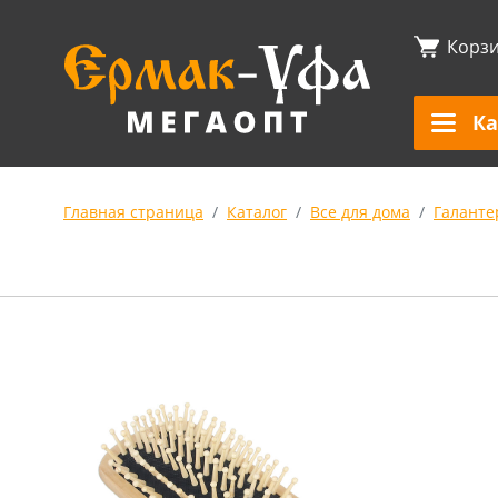
Корз
Ка
Главная страница
Каталог
Все для дома
Галанте