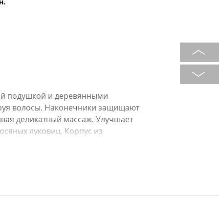
н.
ой подушкой и деревянными
ируя волосы. Наконечники защищают
ивая деликатный массаж. Улучшает
осяных луковиц. Корпус из
кое электричество и помогает