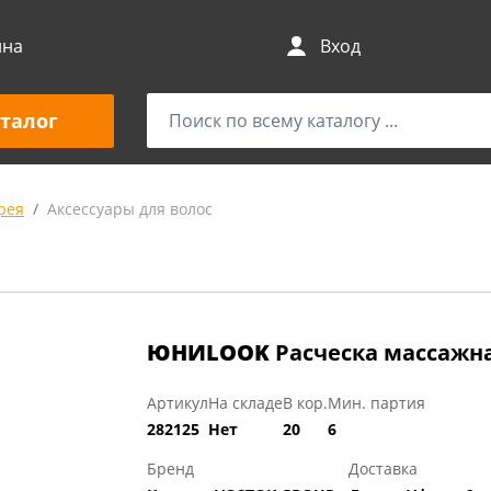
ина
Вход
талог
рея
Аксессуары для волос
ЮНИLOOK
Расческа массажная
Артикул
На складе
В кор.
Мин. партия
282125
Нет
20
6
Бренд
Доставка