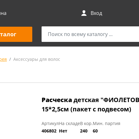
ина
Вход
талог
рея
Аксессуары для волос
Расческа
детская "ФИОЛЕТОВ
15*2,5см (пакет с подвесом)
Артикул
На складе
В кор.
Мин. партия
406802
Нет
240
60