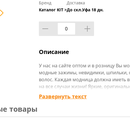
Бренд
Доставка
Каталог KIT >
До скл.Уфа 18 дн.
Описание
У нас на сайте оптом и в розницу Вы м
модные зажимы, невидимки, шпильки, 
волос. Каждая модница должна иметь в
на все случаи жизни! Яркие, оригинал
дизайном, наши аксессуары для волос 
Развернуть текст
могут стать приятным подарком для ва
ые товары