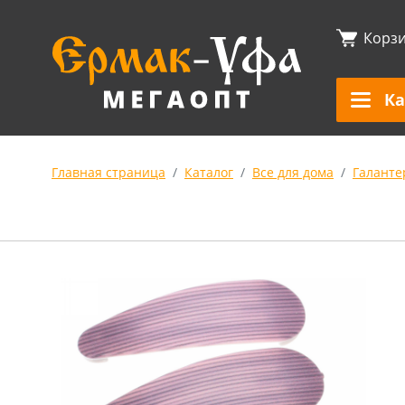
Корз
Ка
Главная страница
Каталог
Все для дома
Галанте