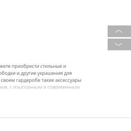
ожете приобрести стильные и
ободки и другие украшения для
 своем гардеробе такие аксессуары
ьные, с изысканным и современным
не оставят Вас равнодушными и
ших близких.