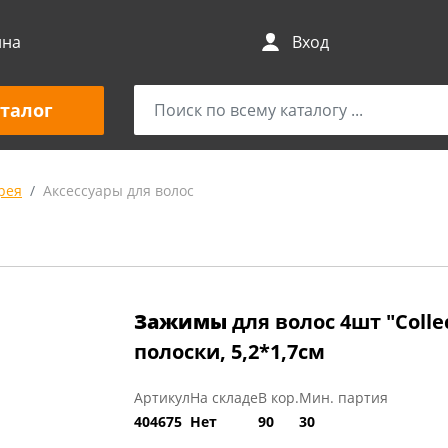
ина
Вход
талог
рея
Аксессуары для волос
Зажимы
для волос 4шт "Colle
полоски, 5,2*1,7см
Артикул
На складе
В кор.
Мин. партия
404675
Нет
90
30