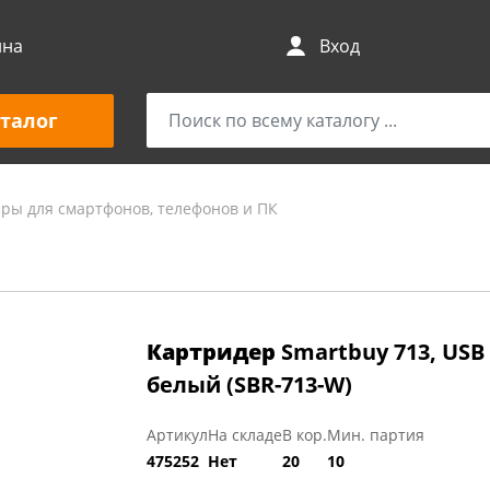
ина
Вход
талог
ары для смартфонов, телефонов и ПК
Картридер
Smartbuy 713, USB 
белый (SBR-713-W)
Артикул
На складе
В кор.
Мин. партия
475252
Нет
20
10