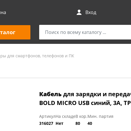
ина
Вход
талог
ары для смартфонов, телефонов и ПК
Кабель
для зарядки и перед
BOLD MICRO USB синий, 3А, TP
Артикул
На складе
В кор.
Мин. партия
316027
Нет
80
40