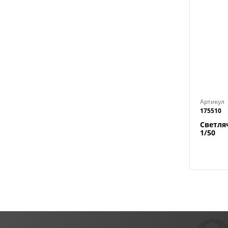
Артикул
175510
Светляч
1/50