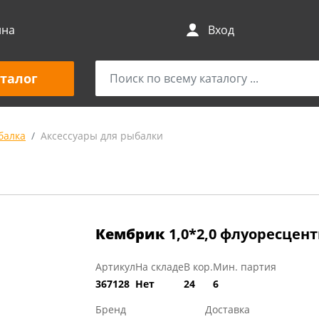
ина
Вход
талог
балка
Аксессуары для рыбалки
Кембрик
1,0*2,0 флуоресцен
Артикул
На складе
В кор.
Мин. партия
367128
Нет
24
6
Бренд
Доставка