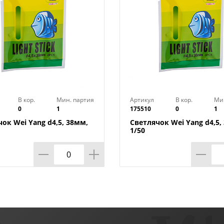
В кор.
Мин. партия
Артикул
В кор.
Ми
0
1
175510
0
1
ок Wei Yang d4,5, 38мм,
Светлячок Wei Yang d4,5,
1/50