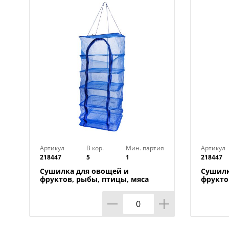
Артикул
В кор.
Мин. партия
Артикул
218447
5
1
218447
Сушилка для овощей и
Сушилк
фруктов, рыбы, птицы, мяса
фрукто
складная 40*40*100 1/10
складна