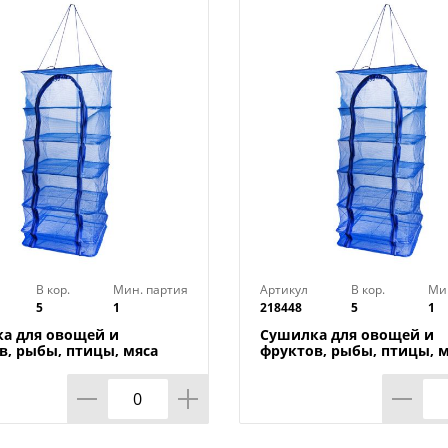
В кор.
Мин. партия
Артикул
В кор.
Ми
5
1
218448
5
1
а для овощей и
Сушилка для овощей и
в, рыбы, птицы, мяса
фруктов, рыбы, птицы, 
я 40*40*100 1/10
складная 50*50*100 1/10