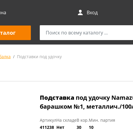
ина
Вход
талог
балка
Подставки под удочку
Подставка
под удочку Namazu,
барашком №1, металлич./100
Артикул
На складе
В кор.
Мин. партия
411238
Нет
30
10