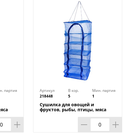
н. партия
Артикул
В кор.
Мин. партия
218448
5
1
Сушилка для овощей и
мяса
фруктов, рыбы, птицы, мяса
складная 50*50*100 1/10