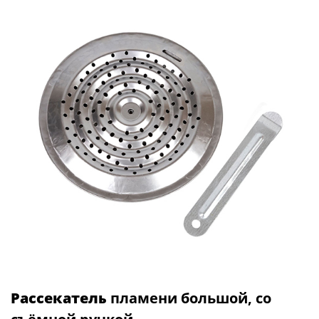
Рассекатель
пламени большой, со