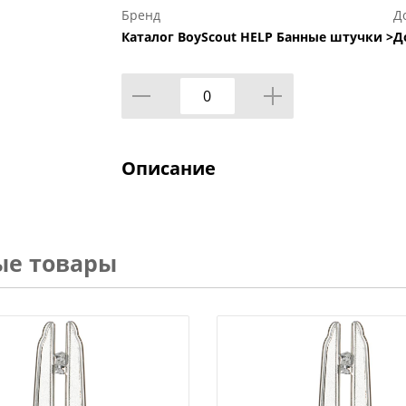
Бренд
Д
Каталог BoyScout HELP Банные штучки >
Д
Описание
ые товары