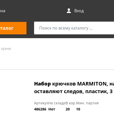
ина
Вход
талог
 кухни
Набор
крючков MARMITON, на
оставляют следов, пластик, 3 
Артикул
На складе
В кор.
Мин. партия
486286
Нет
20
10