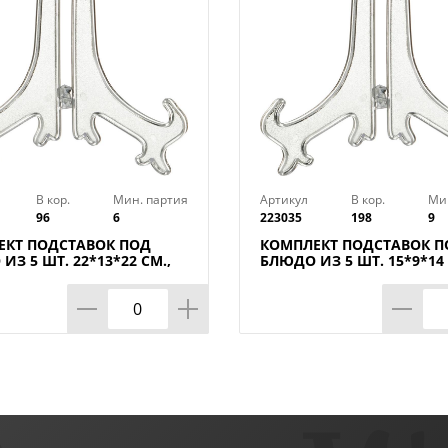
В кор.
Мин. партия
Артикул
В кор.
Ми
96
6
223035
198
9
ЕКТ ПОДСТАВОК ПОД
КОМПЛЕКТ ПОДСТАВОК П
ИЗ 5 ШТ. 22*13*22 СМ.,
БЛЮДО ИЗ 5 ШТ. 15*9*14 
КОМП.
КОР=198КОМП.