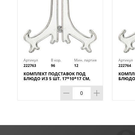
Артикул
В кор.
Мин. партия
Артикул
222763
96
12
222764
КОМПЛЕКТ ПОДСТАВОК ПОД
КОМПЛ
БЛЮДО ИЗ 5 ШТ. 17*10*17 СМ,
БЛЮДО 
МАЛ=2КОМП/КОР=192КОМП.
КОР=96