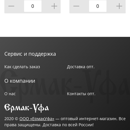
коррозионностойкой (нержавеющей) стали.
КОР=192КОМП.
Размеры: скребок 13.5х4.4 см, лезвие 4.3х2.2 см.
Сервис и поддержка
Как сделать заказ
Доставка опт.
О компании
О нас
Контакты опт.
2020 ©
ООО «ЕрмакУфа»
— оптовый интернет-магазин. Все
права защищены. Доставка по всей России!