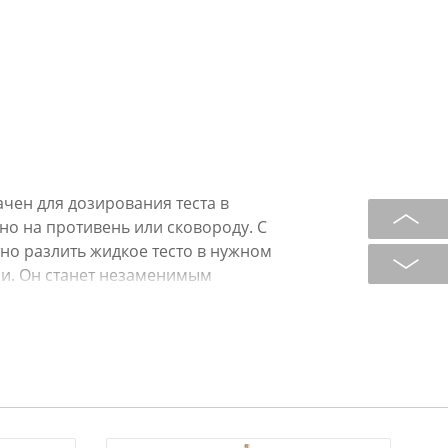
чен для дозирования теста в
о на противень или сковороду. С
но разлить жидкое тесто в нужном
ли. Он станет незаменимым
ке кексов, маффинов, оладий и
зования диспенсера очевидны:
вие брызг при разливании теста,
но заполнить его тестом (или
зливать тесто в необходимые
 ее.