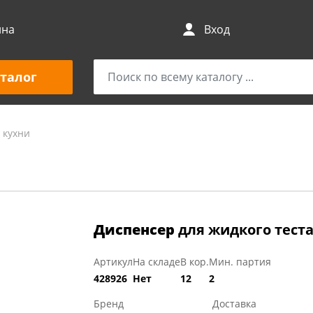
ина
Вход
талог
 кухни
Диспенсер
для жидкого теста
Артикул
На складе
В кор.
Мин. партия
428926
Нет
12
2
Бренд
Доставка