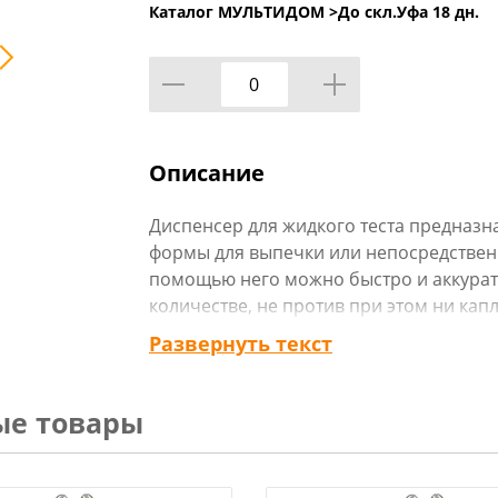
Каталог МУЛЬТИДОМ >
До скл.Уфа 18 дн.
Описание
Диспенсер для жидкого теста предназна
формы для выпечки или непосредственн
помощью него можно быстро и аккурат
количестве, не против при этом ни кап
помощником на Вашей кухне при выпеч
Развернуть текст
другой выпечки. Преимущества исполь
минимум используемой посуды, отсутст
четкая дозировка теста.
ые товары
Очень прост в использовании, достаточ
приготовить тесто в нем) и точечно ра
емкости надавливая на ручку и отпуская