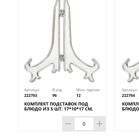
Артикул
В кор.
Мин. партия
Артикул
222763
96
12
222764
КОМПЛЕКТ ПОДСТАВОК ПОД
КОМПЛ
БЛЮДО ИЗ 5 ШТ. 17*10*17 СМ,
БЛЮДО 
МАЛ=2КОМП/КОР=192КОМП.
КОР=96