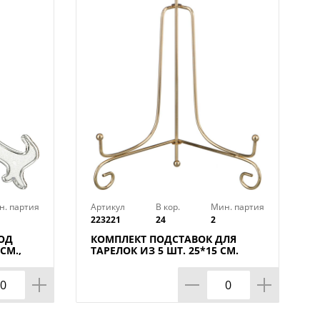
сер под проточной водой, можно с
тв.
л, полипропилен, силикон) и
али.
н. партия
Артикул
В кор.
Мин. партия
223221
24
2
ОД
КОМПЛЕКТ ПОДСТАВОК ДЛЯ
СМ.,
ТАРЕЛОК ИЗ 5 ШТ. 25*15 СМ.
ВЫСОТА=22 СМ. ЦВЕТ - ЗОЛОТО,
КОР=24КОМП.