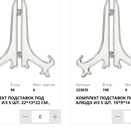
После использования промойте диспен
использованием жидких моющих средс
Изготовлено из пластмассы (полистиро
коррозионностойкой (нержавеющей) ст
В кор.
Мин. партия
Артикул
В кор.
Ми
96
6
223035
198
9
ЕКТ ПОДСТАВОК ПОД
КОМПЛЕКТ ПОДСТАВОК П
ИЗ 5 ШТ. 22*13*22 СМ.,
БЛЮДО ИЗ 5 ШТ. 15*9*14 
КОМП.
КОР=198КОМП.