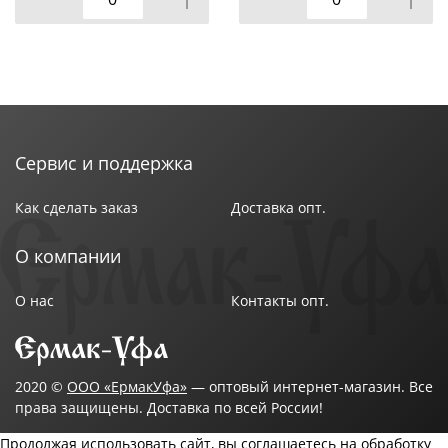
Тип,состав ткани: микросатин, бамбук - 40 %,
полиэстр - 60%
Размер: 2-спальный Макси
Размер пододеяльника: 175 х 215 см
Размер простыни: 220 х 215 см
Размер наволочки: 70 х 70 см (2 шт)
Цвет: Каттлея
Сервис и поддержка
Бренд: ТМ Эльф
Страна-изготовитель: Россия
Как сделать заказ
Доставка опт.
О компании
О нас
Контакты опт.
2020 ©
ООО «ЕрмакУфа»
— оптовый интернет-магазин. Все
права защищены. Доставка по всей России!
Продолжая использовать сайт, вы соглашаетесь на обработку