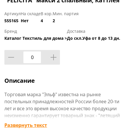
"FELICITA" макси 2 спальный, Каттлея
Артикул
На складе
В кор.
Мин. партия
555165
Нет
4
2
Бренд
Доставка
Каталог Текстиль для дома >
До скл.Уфа от 8 до 13 дн.
Описание
Торговая марка "Эльф" известна на рынке
постельных принадлежностей России более 20-ти
лет и все это время высокое качество продукции
неизменно гарантирует товарный знак - "летящий
Эльф". К 1999 году объем производства достиг 220
Развернуть текст
тысяч комплектов постельного белья в месяц. В 2004