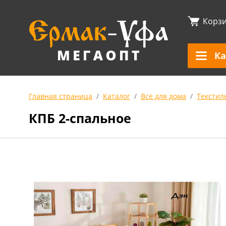
Корз
Ка
Главная страница
Каталог
Все для дома
Текстил
КПБ 2-спальное