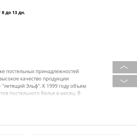
 8 до 13 дн.
нке постельных принадлежностей
я высокое качество продукции
 "летящий Эльф". К 1999 году объем
тов постельного белья в месяц. В
купки ткани импортных
одить более качественные изделия,
нков, увеличить количество
я и в собственной художественной