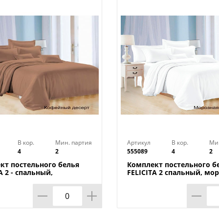
Новая коллекция "Domo Vita" - это сое
традиции и инновации. Отличительные
Vita": Принцип - нет понятия коллекция
многократные повторы, высокая степен
эффектные пропорции известного куби
дизайнов российских и зарубежных ав
Технические характеристики:
Тип: комплект постельного белья
Коллекция: "DOMOVITA"
Тип,состав ткани: бязь
Размер: 2-спальный
Размер пододеяльника: 175 х 215 см
В кор.
Мин. партия
Артикул
В кор.
Ми
4
2
555089
4
2
Размер простыни: 180 x 215 см
Размер наволочки: 70 х 70 см (2 шт)
кт постельного белья
Комплект постельного б
A 2 - спальный,
FELICITA 2 спальный, мо
Цвет: Дэн
ый десерт
свежесть
Бренд: ТМ Эльф
Страна-изготовитель: Россия