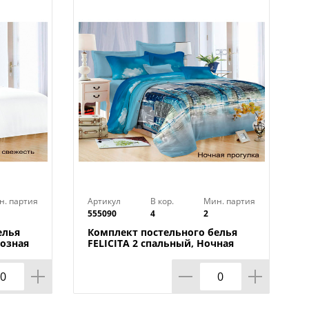
динение классики и современности,
 особенности коллекции "Domo
, которое подразумевает
ь обновления рисунков. Более
ка. Оптимальное сочетание
торов
н. партия
Артикул
В кор.
Мин. партия
555090
4
2
елья
Комплект постельного белья
розная
FELICITA 2 спальный, Ночная
прогулка