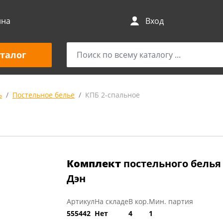
ина
Вход
талог
ь
Постельное белье
КПБ 2-спальное
Комплект
постельного белья
Дэн
Артикул
На складе
В кор.
Мин. партия
555442
Нет
4
1