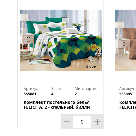
Артикул
В кор.
Мин. партия
Артикул
555081
4
2
555085
Комплект постельного белья
Компле
FELICITA, 2 - спальный, билли
FELICIT
кофейн