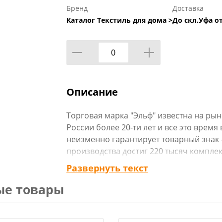
Бренд
Доставка
Каталог Текстиль для дома >
До скл.Уфа от
Описание
Торговая марка "Эльф" известна на ры
России более 20-ти лет и все это врем
неизменно гарантирует товарный знак -
производства достиг 220 тысяч комплек
2004 году "Эльф" открыл программу за
Развернуть текст
производителей, что позволило произв
ые товары
значительно расширить коллекции рису
моделей и размеров. Рисунки создаютс
мастерской.