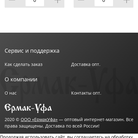
Тип: комплект постельного белья
Коллекция: "DOMOVITA"
Тип,состав ткани: бязь
Размер: 1,5-спальный
Размер пододеяльника: 143 х 215 см
Размер простыни: 150x215 см
Размер наволочки: 70 х 70 см (2 шт)
Сервис и поддержка
Цвет: Полоска
Бренд: ТМ Эльф
Как сделать заказ
Доставка опт.
Страна-изготовитель: Россия
О компании
О нас
Контакты опт.
2020 ©
ООО «ЕрмакУфа»
— оптовый интернет-магазин. Все
права защищены. Доставка по всей России!
Продолжая использовать сайт, вы соглашаетесь на обработку