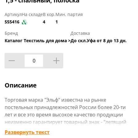
1,5 - спальный, полоска
Артикул
На складе
В кор.
Мин. партия
555416
4
1
Бренд
Доставка
Каталог Текстиль для дома >
До скл.Уфа от 8 до 13 дн.
Описание
Торговая марка "Эльф" известна на рынке
постельных принадлежностей России более 20-ти
лет и все это время высокое качество продукции
неизменно гарантирует товарный знак - "летящий
Эльф". К 1999 году объем производства достиг 220
Развернуть текст
тысяч комплектов постельного белья в месяц. В 2004