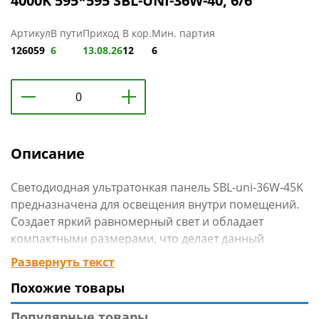
4000K 595*595 SBL-UNI-36W-40, 6/6
Артикул
В пути
Приход
В кор.
Мин. партия
126059
6
13.08.26
12
6
Описание
Светодиодная ультратонкая панель SBL-uni-36W-45K
предназначена для освещения внутри помещений.
Создает яркий равномерный свет и обладает
компактными размерами, что делает данный
светильник идеальным решением любых задач по
Развернуть текст
освещению и световому дизайну. Светодиодная
Похожие товары
панель обладает конструкцией, позволяющей
устанавливать светильник тремя способами
Популярные товары