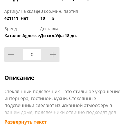
Артикул
На складе
В кор.
Мин. партия
421111
Нет
10
5
Бренд
Доставка
Каталог Agness >
До скл.Уфа 18 дн.
Описание
Стеклянный подсвечник - это стильное украшение
интерьера, гостиной, кухни. Стеклянные
подсвечники сделают изысканной атмосферу в
вашем доме, подсвечники отлично подходят для
сервировки стола, сочетаются с различными
Развернуть текст
стилевыми решениями - от классического до