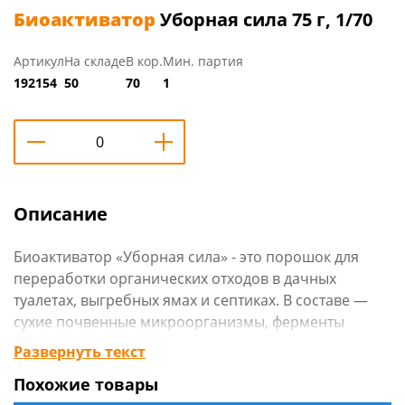
Биоактиватор
Уборная сила 75 г, 1/70
Артикул
На складе
В кор.
Мин. партия
192154
50
70
1
Описание
Биоактиватор «Уборная сила» - это порошок для
переработки органических отходов в дачных
туалетах, выгребных ямах и септиках. В составе —
сухие почвенные микроорганизмы, ферменты
(амилаза, липаза, протеаза) и микроэлементы. Эти
Развернуть текст
бактерии безопасно расщепляют фекалии, жиры,
Похожие товары
клетчатку и другие органические вещества. В