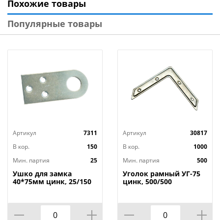
Похожие товары
Особенностями данных опор для стропил являются:
Максимальная прочность крепления
Популярные товары
Отсутствие необходимости использования
спецоборудования
Перфорация только на концах изделия
Антикоррозийная защита
Технические характеристики
:
Тип товара: Опора бруса открытая
Длина, мм: 120
Ширина, мм: 40
Артикул
7311
Артикул
30817
Высота, мм: 90
Материал: Оцинкованная сталь
В кор.
150
В кор.
1000
Модель: KUCIS
Мин. партия
25
Мин. партия
500
Бренд: ОМАКС
Ушко для замка
Уголок рамный УГ-75
Страна изготовитель: Россия
40*75мм цинк, 25/150
цинк, 500/500